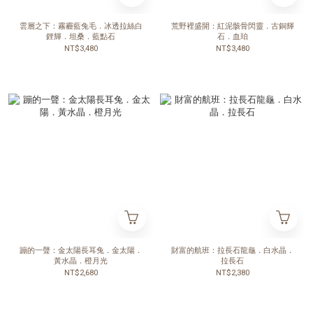
雲層之下：霧霾藍兔毛．冰透拉絲白
荒野裡盛開：紅泥骸骨閃靈．古銅輝
鋰輝．坦桑．藍點石
石．血珀
NT$3,480
NT$3,480
蹦的一聲：金太陽長耳兔．金太陽．
財富的航班：拉長石龍龜．白水晶．
黃水晶．橙月光
拉長石
NT$2,680
NT$2,380