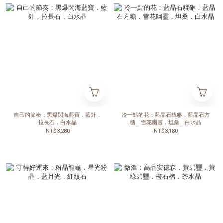
自己的節奏：黑爆閃海藍寶．藍針．
冷一點的花：藍晶石貔貅．藍晶石方
拉長石．白水晶
糖．雪花幽靈．坦桑．白水晶
NT$3,280
NT$3,180