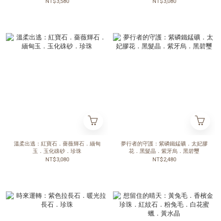
NT$3,580
NT$3,080
溫柔出逃：紅寶石．薔薇輝石．緬甸
夢行者的守護：紫磷鐵錳礦．太妃膠
玉．玉化硃砂．珍珠
花．黑髮晶．紫牙烏．黑碧璽
NT$3,080
NT$2,480