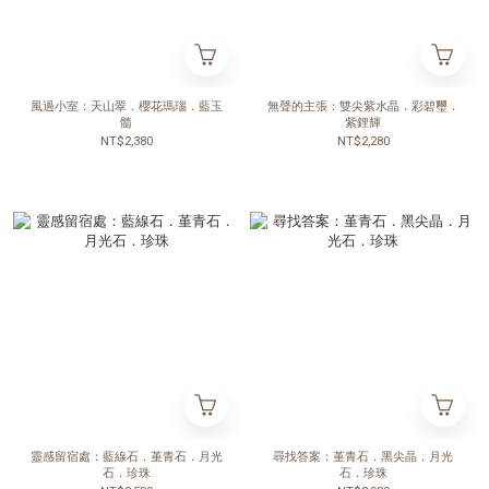
風過小室：天山翠．櫻花瑪瑙．藍玉
無聲的主張：雙尖紫水晶．彩碧璽．
髓
紫鋰輝
NT$2,380
NT$2,280
靈感留宿處：藍線石．堇青石．月光
尋找答案：堇青石．黑尖晶．月光
石．珍珠
石．珍珠