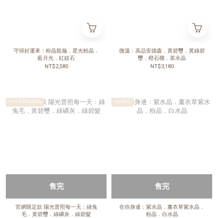
守得好運來：粉晶龍龜．星光粉晶．
微溫：高品安德森．黃碧璽．黃綠碧
藍月光．紅紋石
璽．橙石榴．茶水晶
NT$2,580
NT$3,180
NEW 官網限定新品
NEW新品
售完
售完
官網限定款 陽光普照每一天：綠兔
在你身邊：紫水晶．薰衣草紫水晶．
毛．黃碧璽．綠磷灰．綠碧髮
粉晶．白水晶