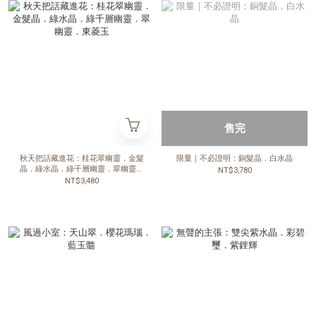
售完
秋天把話藏進花：桂花翠幽靈．金髮
限量｜不必證明：銅髮晶．白水晶
晶．綠水晶．綠千層幽靈．翠幽靈．
NT$3,780
東菱玉
NT$3,480