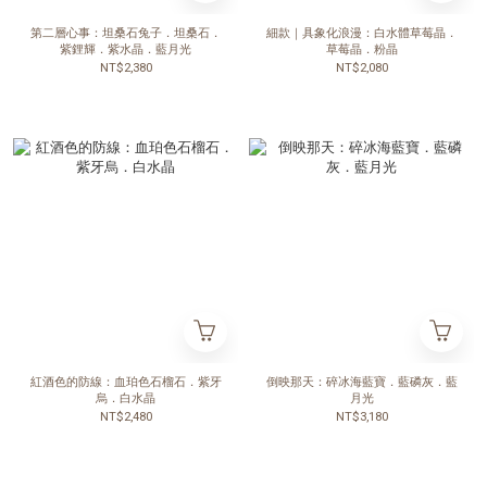
第二層心事：坦桑石兔子．坦桑石．
細款｜具象化浪漫：白水體草莓晶．
紫鋰輝．紫水晶．藍月光
草莓晶．粉晶
NT$2,380
NT$2,080
紅酒色的防線：血珀色石榴石．紫牙
倒映那天：碎冰海藍寶．藍磷灰．藍
烏．白水晶
月光
NT$2,480
NT$3,180