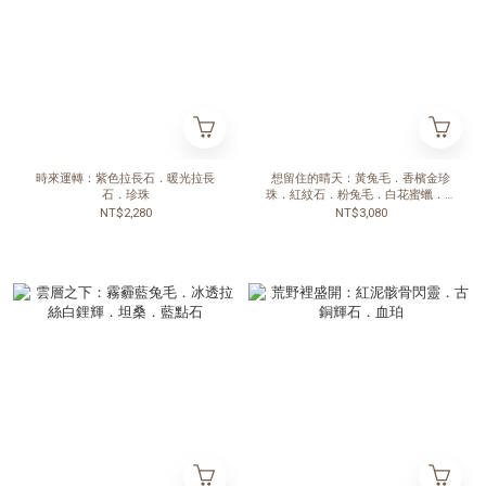
時來運轉：紫色拉長石．暖光拉長
想留住的晴天：黃兔毛．香檳金珍
石．珍珠
珠．紅紋石．粉兔毛．白花蜜蠟．黃
水晶
NT$2,280
NT$3,080