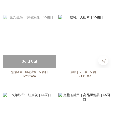
Sold Out
紫焰金翎｜羽毛紫鈦｜55圈口
晨曦｜天山翠｜55圈口
NT$2,080
NT$1,380