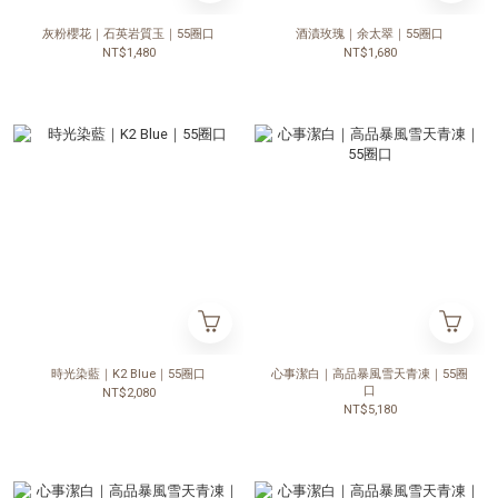
灰粉櫻花｜石英岩質玉｜55圈口
酒漬玫瑰｜余太翠｜55圈口
NT$1,480
NT$1,680
時光染藍｜K2 Blue｜55圈口
心事潔白｜高品暴風雪天青凍｜55圈
口
NT$2,080
NT$5,180