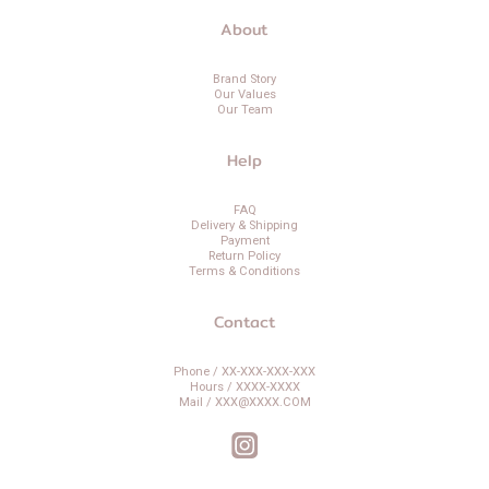
About
Brand Story
Our Values
Our Team
Help
FAQ
Delivery & Shipping
Payment
Return Policy
Terms & Conditions
Contact
Phone / XX-XXX-XXX-XXX
Hours / XXXX-XXXX
Mail / XXX@XXXX.COM