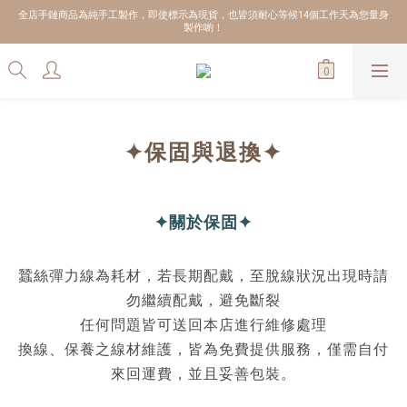
全店手鏈商品為純手工製作，即使標示為現貨，也皆須耐心等候14個工作天為您量身
製作喲！
✦保固與退換✦
✦關於保固
✦
蠶絲彈力線為耗材，若長期配戴，至脫線狀況出現時請
勿繼續配戴，避免斷裂
任何問題皆可送回本店進行維修處理
換線、保養之線材維護，皆為免費提供服務，僅需自付
來回運費，並且妥善包裝。