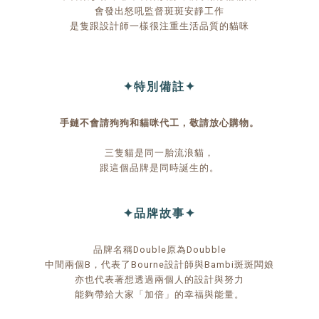
會發出怒吼監督斑斑安靜工作
是隻跟設計師一樣很注重生活品質的貓咪
✦特別備註✦
手鏈不會請狗狗和貓咪代工，敬請放心購物。
三隻貓是同一胎流浪貓，
跟這個品牌是同時誕生的。
✦品牌故事✦
品牌名稱Double原為Doubble
中間兩個B，代表了Bourne設計師與Bambi斑斑闆娘
亦也代表著想透過兩個人的設計與努力
能夠帶給大家「加倍」的幸福與能量。