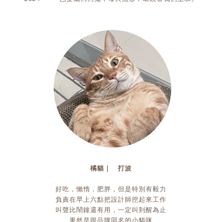
橘貓｜ 打波
好吃，懶惰，肥胖，但是特別有毅力
負責在早上六點把設計師挖起來工作
叫聲比鬧鐘還有用，一定叫到醒為止
果然是跟品牌同名的小貓咪