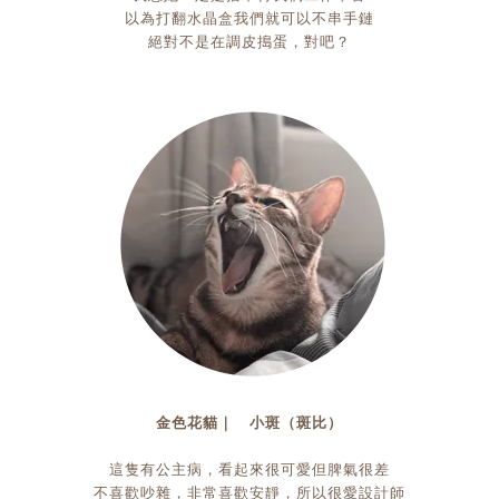
以為打翻水晶盒我們就可以不串手鏈
絕對不是在調皮搗蛋，對吧？
金色花貓｜ 小斑（斑比）
這隻有公主病，看起來很可愛但脾氣很差
不喜歡吵雜，非常喜歡安靜，所以很愛設計師