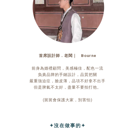
首席設計師．老闆｜ Bourne
前身為婚禮顧問，美感極佳，配色一流
負責品牌的手鏈設計，品質把關
嚴重強迫症，臉皮薄，品項不好拿不出手
但是脾氣不太好，盡量不要拍打他。
(斑斑會保護大家，別害怕)
✦沒在做事的✦