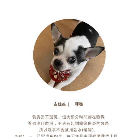
吉娃娃｜ 嗶啵
負責監工斑斑，但大部分時間都在睡覺
看似沒什麼用，不過有起到療癒斑斑的效果
所以沒事不會被扣薪水(罐罐)。
2024 — 已變成狗狗鬼，每天無形中環繞著我們上班。