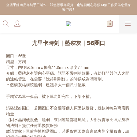
全店手鏈商品為純手工製作，即使標示為現貨，也皆須耐心等候14個工作天為您量身
製作喲！
尤里卡時刻｜藍磷灰｜56圈口
圈口：56圈
鐲型：方鐲
尺寸：內徑56.8mm x 條寬11.3mm x 厚度7.4mm
介紹：藍磷灰有讓內心平穩、話語不帶刺的效果，有助打開與他人之間
的連結管道，在需要「說得剛剛好」的時候成為潤滑劑。
＊藍磷灰結構較脆弱，建議拿大一個尺寸配戴
手鐲皆為單一孤品，被下單走即完售，下架不補。
請確認好圈口，若因圈口不合適等個人原因欲退貨，退款將轉為商店購
物金
（因水晶鐲硬度低、脆弱，來回運送都是風險，大部分賣家比照貼身衣
物法則不提供任何退換貨服務
故請買家下單前審慎挑選圈口，若退貨原因為賣家疏失則全權負責，請