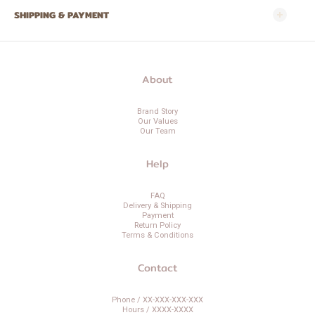
SHIPPING & PAYMENT
About
Brand Story
Our Values
Our Team
Help
FAQ
Delivery & Shipping
Payment
Return Policy
Terms & Conditions
Contact
Phone / XX-XXX-XXX-XXX
Hours / XXXX-XXXX