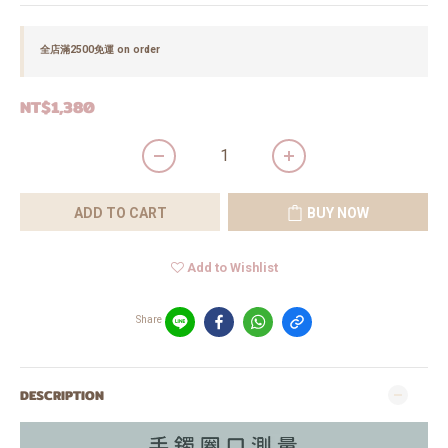
全店滿2500免運 on order
NT$1,380
ADD TO CART
BUY NOW
Add to Wishlist
Share
DESCRIPTION