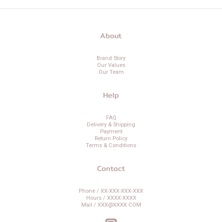
About
Brand Story
Our Values
Our Team
Help
FAQ
Delivery & Shipping
Payment
Return Policy
Terms & Conditions
Contact
Phone / XX-XXX-XXX-XXX
Hours / XXXX-XXXX
Mail / XXX@XXXX.COM