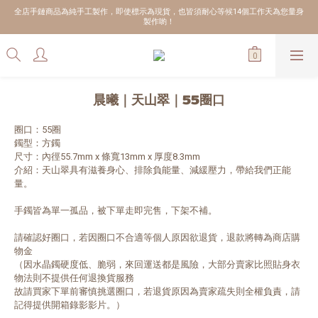
全店手鏈商品為純手工製作，即使標示為現貨，也皆須耐心等候14個工作天為您量身
製作喲！
晨曦｜天山翠｜55圈口
圈口：55圈
鐲型：方鐲
尺寸：內徑55.7mm x 條寬13mm x 厚度8.3mm
介紹：天山翠具有滋養身心、排除負能量、減緩壓力，帶給我們正能
量。
手鐲皆為單一孤品，被下單走即完售，下架不補。
請確認好圈口，若因圈口不合適等個人原因欲退貨，退款將轉為商店購
物金
（因水晶鐲硬度低、脆弱，來回運送都是風險，大部分賣家比照貼身衣
物法則不提供任何退換貨服務
故請買家下單前審慎挑選圈口，若退貨原因為賣家疏失則全權負責，請
記得提供開箱錄影影片。）