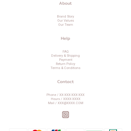
About
Brand Story
Our Values
Our Team
Help
FAQ
Delivery & Shipping
Payment
Return Policy
Terms & Conditions
Contact
Phone / XX-XXX-XXX-XXX
Hours / XXXX-XXXX
Mail / XXX@XXXX.COM