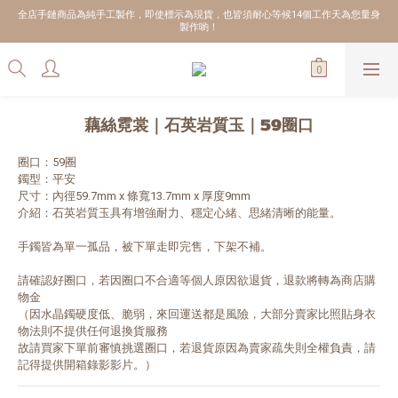
全店手鏈商品為純手工製作，即使標示為現貨，也皆須耐心等候14個工作天為您量身
製作喲！
藕絲霓裳｜石英岩質玉｜59圈口
圈口：59圈
鐲型：平安
尺寸：內徑59.7mm x 條寬13.7mm x 厚度9mm
介紹：石英岩質玉具有增強耐力、穩定心緒、思緒清晰的能量。
手鐲皆為單一孤品，被下單走即完售，下架不補。
請確認好圈口，若因圈口不合適等個人原因欲退貨，退款將轉為商店購
物金
（因水晶鐲硬度低、脆弱，來回運送都是風險，大部分賣家比照貼身衣
物法則不提供任何退換貨服務
故請買家下單前審慎挑選圈口，若退貨原因為賣家疏失則全權負責，請
記得提供開箱錄影影片。）