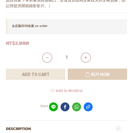
故請買家下單前審慎挑選圈口，若退貨原因為賣家疏失則全權負責，請
記得提供開箱錄影影片。）
全店滿2500免運 on order
NT$2,080
ADD TO CART
BUY NOW
Add to Wishlist
Share
DESCRIPTION