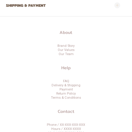
SHIPPING & PAYMENT
About
Brand Story
Our Values
Our Team
Help
FAQ
Delivery & Shipping
Payment
Return Policy
Terms & Conditions
Contact
Phone / XX-XXX-XXX-XXX
Hours / XXXX-XXXX