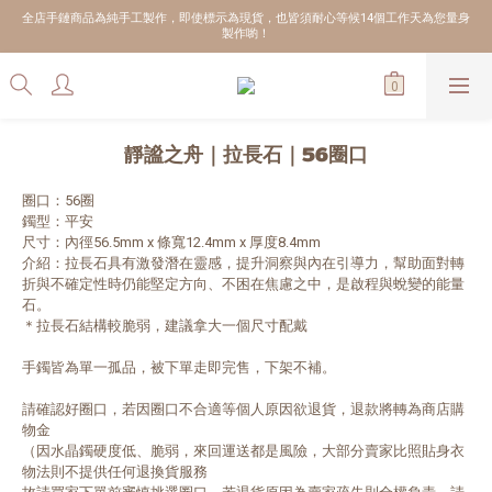
全店手鏈商品為純手工製作，即使標示為現貨，也皆須耐心等候14個工作天為您量身
製作喲！
靜謐之舟｜拉長石｜56圈口
圈口：56圈
鐲型：平安
尺寸：內徑56.5mm x 條寬12.4mm x 厚度8.4mm
介紹：拉長石具有激發潛在靈感，提升洞察與內在引導力，幫助面對轉
折與不確定性時仍能堅定方向、不困在焦慮之中，是啟程與蛻變的能量
石。
＊拉長石結構較脆弱，建議拿大一個尺寸配戴
手鐲皆為單一孤品，被下單走即完售，下架不補。
請確認好圈口，若因圈口不合適等個人原因欲退貨，退款將轉為商店購
物金
（因水晶鐲硬度低、脆弱，來回運送都是風險，大部分賣家比照貼身衣
物法則不提供任何退換貨服務