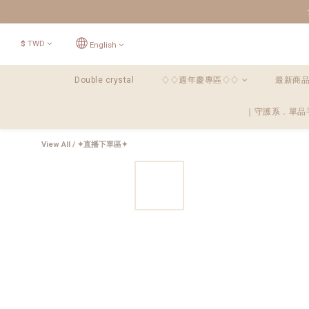
$
TWD
English
Double crystal
♢♢週年慶專區♢♢
最新商
｜守護系．單品
View All
/
✦直播下單區✦