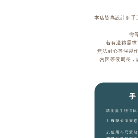
本店皆為設計師手
需等
若有送禮需求可
無法耐心等候製
勿因等候期長，