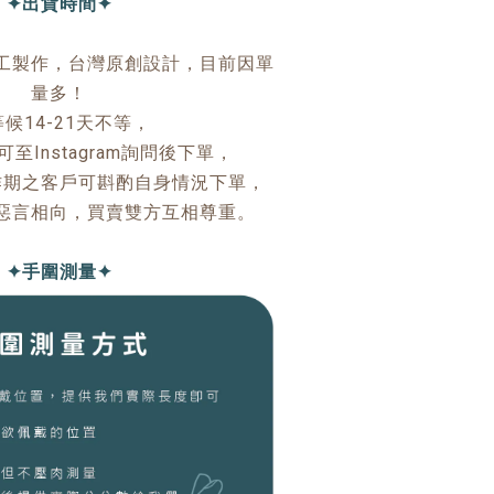
✦出貨時間✦
工製作，台灣原創設計，目前因單
量多！
候14-21天不等，
至Instagram詢問後下單，
作期之客戶可斟酌自身情況下單，
惡言相向，買賣雙方互相尊重。
✦手圍測量✦