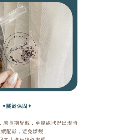
✦關於保固✦
，若長期配戴，至脫線狀況出現時
繼續配戴，避免斷裂，
回本店進行維修處理。