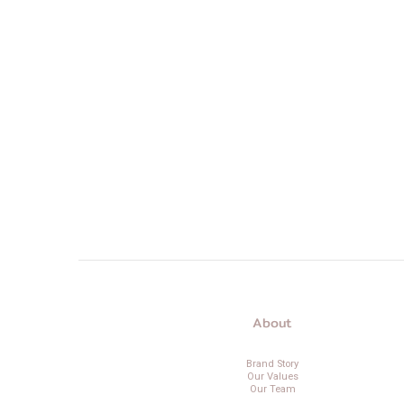
About
Brand Story
Our Values
Our Team