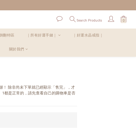
！
Search Products
倒翻特區
｜所有好運手鏈｜
｜好運水晶戒指｜
關於我們
BUY NOW
謝！ 除非尚未下單就已經顯示「售完」，才
0、1都是正常的，請先查看自己的購物車是否