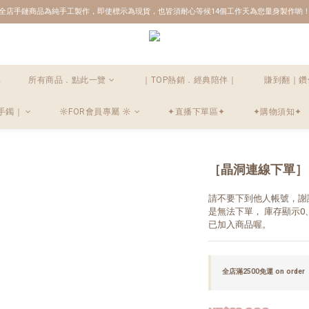
全店手鏈商品為純手工製作，即使標示為現貨，也皆須耐心等候14個工作天為您量身製作喲
品
所有商品．點此一覽
｜TOP熱銷．經典陪伴｜
賺到翻｜鑽
手鐲｜
☼FOR會員專屬 ☼
✦直播下單區✦
✦購物須知✦
［晶洞連線下單］
請不要下到他人帳號，謝
是無法下單， 庫存顯示
已加入商品喔。
全店滿2500免運 on order