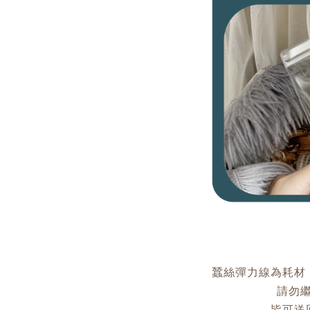
蠶絲彈力線為耗材
請勿
皆可送