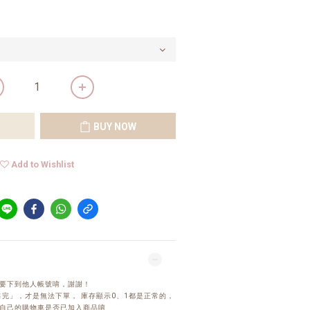
BUY NOW
Add to Wishlist
要下到他人帳號唷，謝謝！
完」，才是無法下單， 庫存顯示0、1都是正常的，
自己的購物車是否已加入商品唷