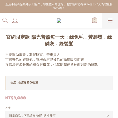
全店手鏈商品為純手工製作，即使標示為現貨，也皆須耐心等候14個工作天為您量身
製作喲！
官網限定款 陽光普照每一天：綠兔毛．黃碧璽．綠
磷灰．綠碧髮
主要幫助事業，凝聚財富、帶來貴人
可提升你的好運氣，讓機會容易被你的磁場吸引而來
在職場更多升遷的機會跟機運，也幫助我們勇於面對新的挑戰
全店，全店滿2500免運
NT$3,080
尺寸