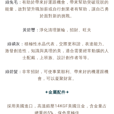
綠兔毛：
有助於帶來好運跟機會，帶來幫助突破現狀的
能量，故對望升職加薪或自行創業者有幫助，讓自己勇
於面對新的挑戰。
黃碧璽：
淨化清理脈輪，招財、旺夫
綠磷灰：
積極性水晶代表，交際更和諧，表達能力。
激發創造性，知識與真理的美，適合需要經常動腦的人
士配戴，上班族、設計創作者等等。
綠碧髮：
非常招財，可使事業順利、帶來好的機運跟機
會，可以凝聚財富。
✦金屬配件✦
採用美國進口，高溫鍛壓14KGF美國注金，含金量占
總重的5%，保色度極佳