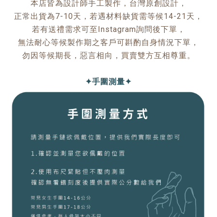
本店皆為設計師手工製作，台灣原創設計，
正常出貨為7-10天，若遇材料缺貨需等候14-21天，
若有送禮需求可至Instagram詢問後下單，
無法耐心等候製作期之客戶可斟酌自身情況下單，
勿因等候期長，惡言相向，買賣雙方互相尊重。
✦手圍測量✦