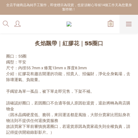
全店手鏈商品為純手工製作，即使標示為現貨，也皆須耐心等候14個工作天為您量身
製作喲！
炙焰飄帶｜紅膠花｜55圈口
圈口：55圈
鐲型：平安
尺寸：內徑55.7mm x 條寬13mm x 厚度8.3mm
介紹：紅膠花有趨吉開運的功能，招貴人、招偏財，淨化全身氣場，去
除壞運氣、負能量。
手鐲皆為單一孤品，被下單走即完售，下架不補。
請確認好圈口，若因圈口不合適等個人原因欲退貨，退款將轉為商店購
物金
（因水晶鐲硬度低、脆弱，來回運送都是風險，大部分賣家比照貼身衣
物法則不提供任何退換貨服務
故請買家下單前審慎挑選圈口，若退貨原因為賣家疏失則全權負責，請
記得提供開箱錄影影片。）