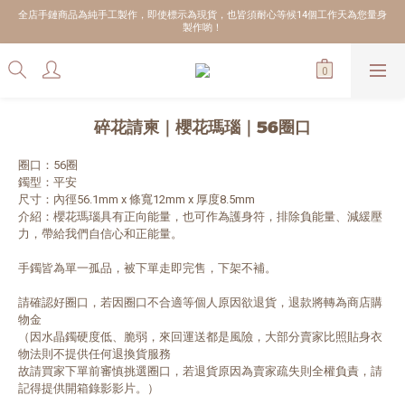
全店手鏈商品為純手工製作，即使標示為現貨，也皆須耐心等候14個工作天為您量身
製作喲！
碎花請柬｜櫻花瑪瑙｜56圈口
圈口：56圈
鐲型：平安
尺寸：內徑56.1mm x 條寬12mm x 厚度8.5mm
介紹：櫻花瑪瑙具有正向能量，也可作為護身符，排除負能量、減緩壓
力，帶給我們自信心和正能量。
手鐲皆為單一孤品，被下單走即完售，下架不補。
請確認好圈口，若因圈口不合適等個人原因欲退貨，退款將轉為商店購
物金
（因水晶鐲硬度低、脆弱，來回運送都是風險，大部分賣家比照貼身衣
物法則不提供任何退換貨服務
故請買家下單前審慎挑選圈口，若退貨原因為賣家疏失則全權負責，請
記得提供開箱錄影影片。）