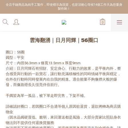
全店手鏈商品為純手工製作，即使標示為現貨，也皆須耐心等候14個工作天為您量身
製作喲！
雲海翻湧｜日月同輝｜56圈口
圈口：56圈
鐲型：平安
尺寸：內徑56.3mm x 條寬13.5mm x 厚度9mm
介紹：日月同輝石有招財、安定身心、行動力的效果，是平衡內外，整
合感受與行動的一款寶石，讓行動充滿積極性的同時情緒平衡與穩定，
在外在行動時同時發展內在自我的精進。適合能量不夠像煙火般的爆
發，而像路燈長久恆亮伴你前行。
手鐲皆為單一孤品，被下單走即完售，下架不補。
請確認好圈口，若因圈口不合適等個人原因欲退貨，退款將轉為商店購
物金
（因水晶鐲硬度低、脆弱，來回運送都是風險，大部分賣家比照貼身衣
物法則不提供任何退換貨服務