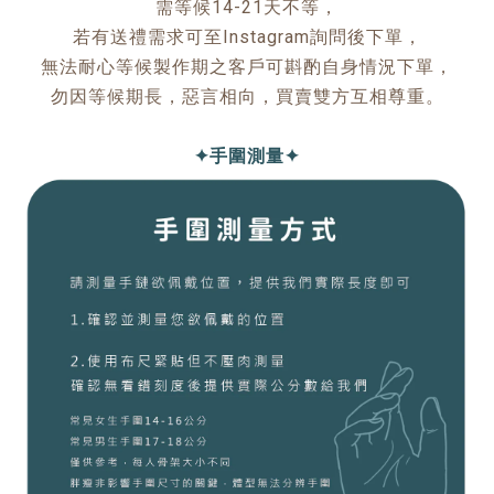
需等候14-21天不等，
若有送禮需求可至Instagram詢問後下單，
無法耐心等候製作期之客戶可斟酌自身情況下單，
勿因等候期長，惡言相向，買賣雙方互相尊重。
✦手圍測量✦