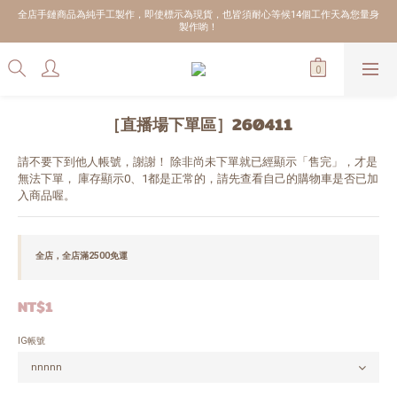
全店手鏈商品為純手工製作，即使標示為現貨，也皆須耐心等候14個工作天為您量身
製作喲！
［直播場下單區］260411
請不要下到他人帳號，謝謝！ 除非尚未下單就已經顯示「售完」，才是
無法下單， 庫存顯示0、1都是正常的，請先查看自己的購物車是否已加
入商品喔。
全店，全店滿2500免運
NT$1
IG帳號