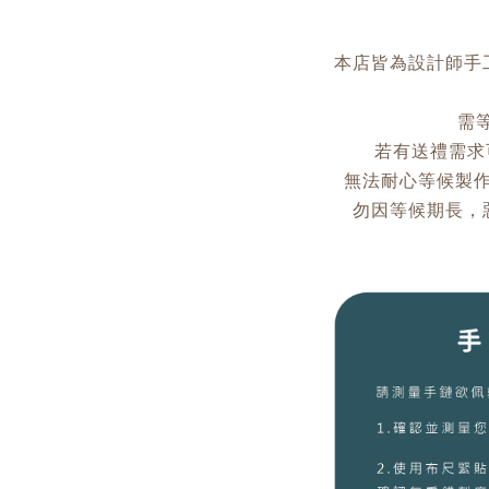
本店皆為設計師手
需等
若有送禮需求可
無法耐心等候製
勿因等候期長，