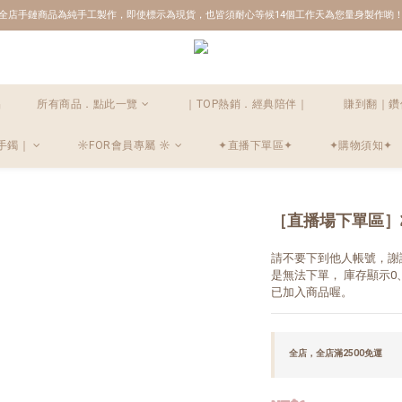
全店手鏈商品為純手工製作，即使標示為現貨，也皆須耐心等候14個工作天為您量身製作喲
品
所有商品．點此一覽
｜TOP熱銷．經典陪伴｜
賺到翻｜鑽
手鐲｜
☼FOR會員專屬 ☼
✦直播下單區✦
✦購物須知✦
［直播場下單區］2
請不要下到他人帳號，謝
是無法下單， 庫存顯示
已加入商品喔。
全店，全店滿2500免運