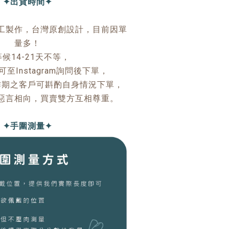
✦出貨時間✦
工製作，台灣原創設計，目前因單
量多！
候14-21天不等，
至Instagram詢問後下單，
作期之客戶可斟酌自身情況下單，
惡言相向，買賣雙方互相尊重。
✦手圍測量✦