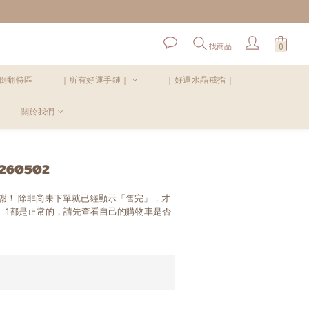
！
找商品
倒翻特區
｜所有好運手鏈｜
｜好運水晶戒指｜
關於我們
立即購買
60502
謝！ 除非尚未下單就已經顯示「售完」，才
0、1都是正常的，請先查看自己的購物車是否