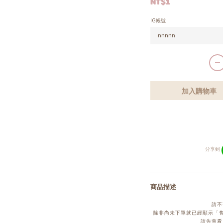
NT$1
IG帳號
加入購物車
分享到
商品描述
請不
除非尚未下單就已經顯示「售
請先查看