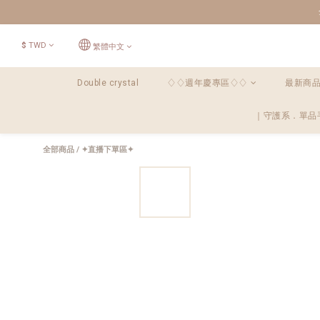
$
TWD
繁體中文
Double crystal
♢♢週年慶專區♢♢
最新商
｜守護系．單品
全部商品
/
✦直播下單區✦