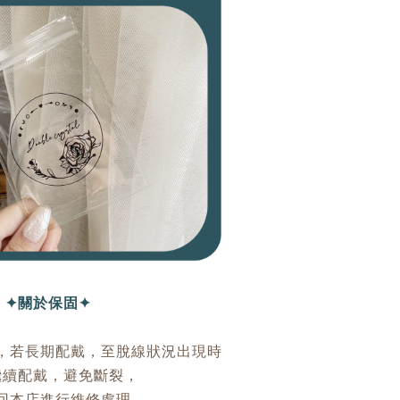
✦關於保固✦
，若長期配戴，至脫線狀況出現時
繼續配戴，避免斷裂，
回本店進行維修處理。