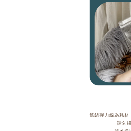
蠶絲彈力線為耗材
請勿
皆可送