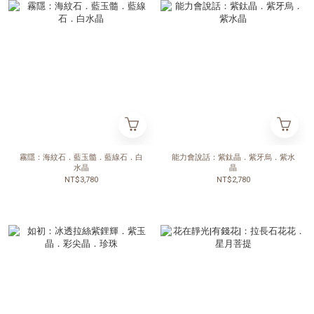
霧隱：海紋石．藍玉髓．藍線石．白
能力會說話：紫鈦晶．紫牙烏．紫水
水晶
晶
NT$3,780
NT$2,780