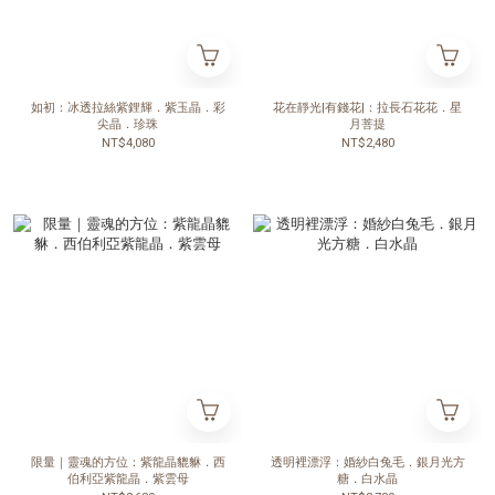
如初：冰透拉絲紫鋰輝．紫玉晶．彩
花在靜光|有錢花|：拉長石花花．星
尖晶．珍珠
月菩提
NT$4,080
NT$2,480
限量｜靈魂的方位：紫龍晶貔貅．西
透明裡漂浮：婚紗白兔毛．銀月光方
伯利亞紫龍晶．紫雲母
糖．白水晶