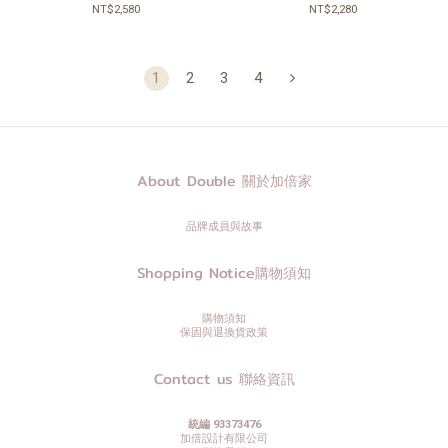
萄石
NT$2,580
NT$2,280
1
2
3
4
About Double 關於加倍家
品牌成員與故事
Shopping Notice購物須知
購物須知
保固與退換貨政策
Contact us 聯絡資訊
統編 93373476
加倍設計有限公司