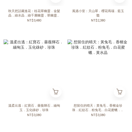
秋天把話藏進花：桂花翠幽靈．金髮
風過小室：天山翠．櫻花瑪瑙．藍玉
晶．綠水晶．綠千層幽靈．翠幽靈．
髓
東菱玉
NT$3,480
NT$2,380
溫柔出逃：紅寶石．薔薇輝石．緬甸
想留住的晴天：黃兔毛．香檳金珍
玉．玉化硃砂．珍珠
珠．紅紋石．粉兔毛．白花蜜蠟．黃
水晶
NT$3,080
NT$3,080