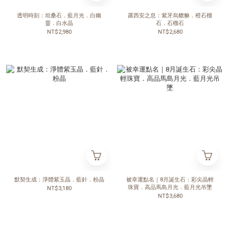
透明時刻：坦桑石．藍月光．白幽
露西安之息：紫牙烏貔貅．橙石榴
靈．白水晶
石．石榴石
NT$2,980
NT$2,680
默契生成：淨體紫玉晶．藍針．粉晶
被幸運點名｜8月誕生石：彩尖晶輕
珠寶．高品馬島月光．藍月光吊墜
NT$3,180
NT$3,680