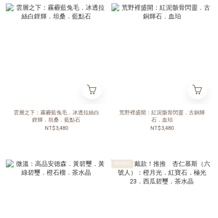
雲層之下：霧霾藍兔毛．冰透拉絲白
荒野裡盛開：紅泥骸骨閃靈．古銅輝
鋰輝．坦桑．藍點石
石．血珀
NT$3,480
NT$3,480
NEW新品