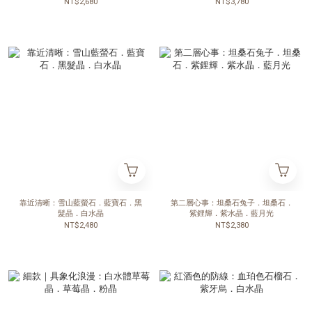
NT$2,680
NT$3,780
靠近清晰：雪山藍螢石．藍寶石．黑
第二層心事：坦桑石兔子．坦桑石．
髮晶．白水晶
紫鋰輝．紫水晶．藍月光
NT$2,480
NT$2,380