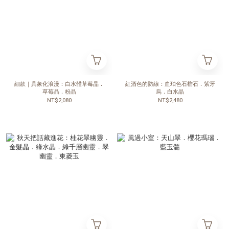
細款｜具象化浪漫：白水體草莓晶．
紅酒色的防線：血珀色石榴石．紫牙
草莓晶．粉晶
烏．白水晶
NT$2,080
NT$2,480