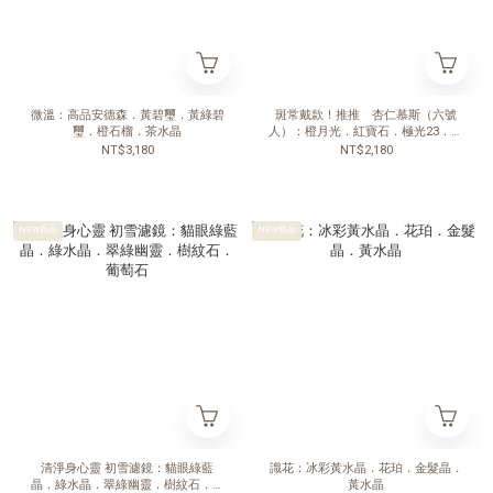
微溫：高品安德森．黃碧璽．黃綠碧
斑常戴款！推推 杏仁慕斯（六號
璽．橙石榴．茶水晶
人）：橙月光．紅寶石．極光23．西
瓜碧璽．茶水晶
NT$3,180
NT$2,180
NEW新品
NEW新品
清淨身心靈 初雪濾鏡：貓眼綠藍
識花：冰彩黃水晶．花珀．金髮晶．
晶．綠水晶．翠綠幽靈．樹紋石．葡
黃水晶