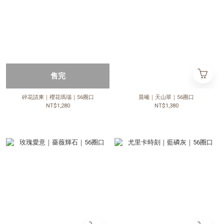
售完
碎花請柬｜櫻花瑪瑙｜56圈口
晨曦｜天山翠｜56圈口
NT$1,280
NT$1,380