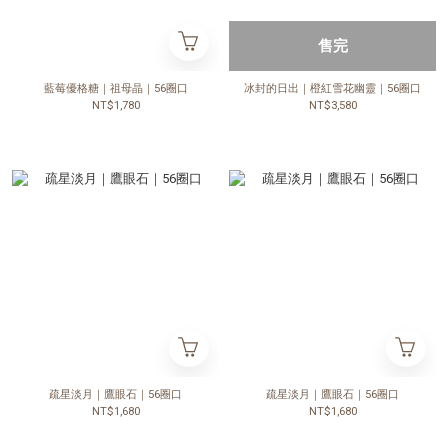
售完
藍莓優格糖｜祖母晶｜56圈口
冰封的日出｜橙紅雪花幽靈｜56圈口
NT$1,780
NT$3,580
疏星淡月｜鷹眼石｜56圈口
疏星淡月｜鷹眼石｜56圈口
NT$1,680
NT$1,680