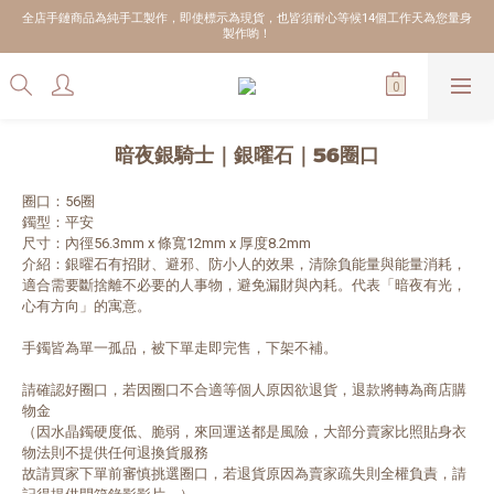
全店手鏈商品為純手工製作，即使標示為現貨，也皆須耐心等候14個工作天為您量身
製作喲！
暗夜銀騎士｜銀曜石｜56圈口
圈口：56圈
鐲型：平安
尺寸：內徑56.3mm x 條寬12mm x 厚度8.2mm
介紹：銀曜石有招財、避邪、防小人的效果，清除負能量與能量消耗，
適合需要斷捨離不必要的人事物，避免漏財與內耗。代表「暗夜有光，
心有方向」的寓意。
手鐲皆為單一孤品，被下單走即完售，下架不補。
請確認好圈口，若因圈口不合適等個人原因欲退貨，退款將轉為商店購
物金
（因水晶鐲硬度低、脆弱，來回運送都是風險，大部分賣家比照貼身衣
物法則不提供任何退換貨服務
故請買家下單前審慎挑選圈口，若退貨原因為賣家疏失則全權負責，請