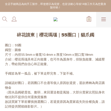
全店手鏈商品為純手工製作，即使標示為現貨，也皆須耐心等候14個工作天為您量身
製作喲！
碎花請柬｜櫻花瑪瑙｜55圈口｜貓爪鐲
圈口：55圈
鐲型：圓條
尺寸：內徑55.5mm x 條寬10.4mm x 厚度10mm x 開口寬18mm
介紹：櫻花瑪瑙具有正向能量，也可作為護身符，排除負能量、減緩壓
力，帶給我們自信心和正能量。
手鐲皆為單一孤品，被下單走即完售，下架不補。
請確認好圈口，若因圈口不合適等個人原因欲退貨，退款將轉為商店購
物金
（因水晶鐲硬度低、脆弱，來回運送都是風險，大部分賣家比照貼身衣
物法則不提供任何退換貨服務
故請買家下單前審慎挑選圈口，若退貨原因為賣家疏失則全權負責，請
記得提供開箱錄影影片。）