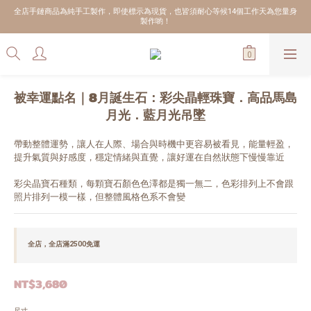
全店手鏈商品為純手工製作，即使標示為現貨，也皆須耐心等候14個工作天為您量身
製作喲！
被幸運點名｜8月誕生石：彩尖晶輕珠寶．高品馬島
月光．藍月光吊墜
帶動整體運勢，讓人在人際、場合與時機中更容易被看見，能量輕盈，
提升氣質與好感度，穩定情緒與直覺，讓好運在自然狀態下慢慢靠近
彩尖晶寶石種類，每顆寶石顏色色澤都是獨一無二，色彩排列上不會跟
照片排列一模一樣，但整體風格色系不會變
全店，全店滿2500免運
NT$3,680
尺寸