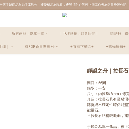
全店手鏈商品為純手工製作，即使標示為現貨，也皆須耐心等候14個工作天為您量身製作喲
品
所有商品．點此一覽
｜TOP熱銷．經典陪伴｜
賺到翻｜鑽
手鐲｜
☼FOR會員專屬 ☼
✦直播下單區✦
✦購物須知✦
靜謐之舟｜拉長石
圈口：56圈
鐲型：平安
尺寸：內徑56.8mm x 條寬
介紹：拉長石具有激發潛
轉折與不確定性時仍能堅
能量石。
＊拉長石結構較脆弱，建
手鐲皆為單一孤品，被下