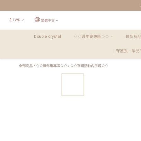
$
TWD
繁體中文
Double crystal
♢♢週年慶專區♢♢
最新商
｜守護系．單品
全部商品
/
♢♢週年慶專區♢♢
/
♢♢官網活動內手鐲♢♢