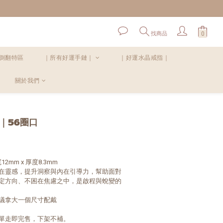
！
找商品
倒翻特區
｜所有好運手鏈｜
｜好運水晶戒指｜
關於我們
立即購買
｜56圈口
12mm x 厚度8.3mm
在靈感，提升洞察與內在引導力，幫助面對
定方向、不困在焦慮之中，是啟程與蛻變的
議拿大一個尺寸配戴
單走即完售，下架不補。