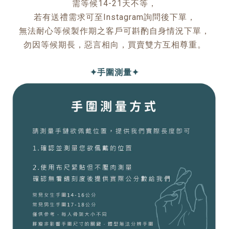
需等候14-21天不等，
若有送禮需求可至Instagram詢問後下單，
無法耐心等候製作期之客戶可斟酌自身情況下單，
勿因等候期長，惡言相向，買賣雙方互相尊重。
✦手圍測量✦