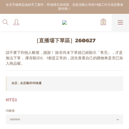
全店手鏈商品為純手工製作，即使標示為現貨，也皆須耐心等候14個工作天為您量身
製作喲！
［直播場下單區］260627
請不要下到他人帳號，謝謝！ 除非尚未下單就已經顯示「售完」，才是
無法下單， 庫存顯示0、1都是正常的，請先查看自己的購物車是否已加
入商品喔。
全店，全店滿2500免運
NT$1
IG帳號