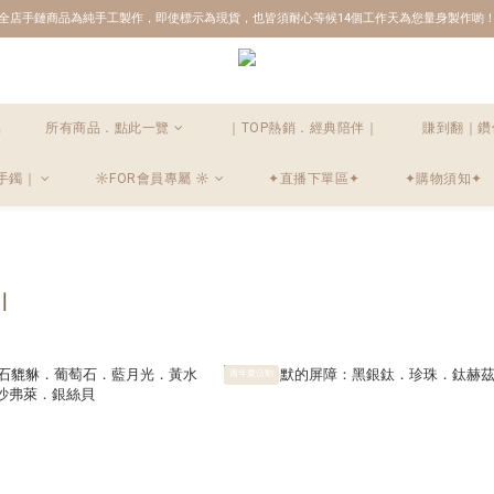
全店手鏈商品為純手工製作，即使標示為現貨，也皆須耐心等候14個工作天為您量身製作喲
品
所有商品．點此一覽
｜TOP熱銷．經典陪伴｜
賺到翻｜鑽
手鐲｜
☼FOR會員專屬 ☼
✦直播下單區✦
✦購物須知✦
｜
週年慶活動