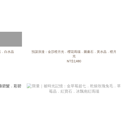
石．白水晶
預謀浪漫：金莎橙月光．櫻花瑪瑙．圖畫石．黃水晶．橙月
光
NT$2,480