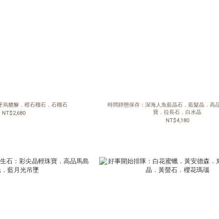
牙烏貔貅．橙石榴石．石榴石
時間靜態保存：深海人魚藍晶石．藍髮晶．高
寶．拉長石．白水晶
NT$2,680
NT$4,180