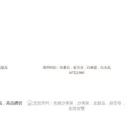
黑髮晶
透明時刻：坦桑石．藍月光．白幽靈．白水晶
NT$2,980