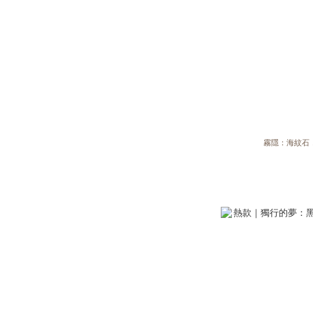
霧隱：海紋石