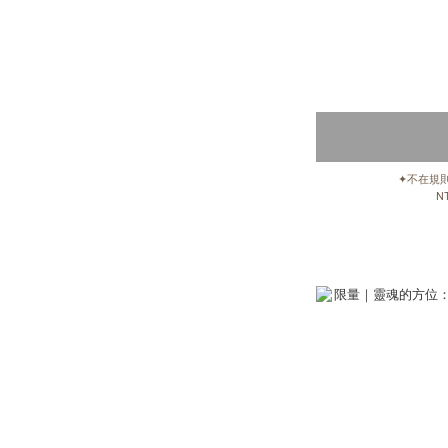
✦不在規
NT