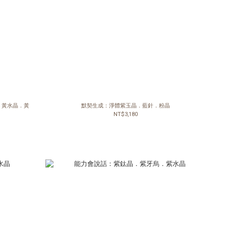
．黃水晶．黃
默契生成：淨體紫玉晶．藍針．粉晶
NT$3,180