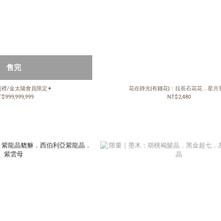
售完
則裡/金太陽會員限定✦
花在靜光|有錢花|：拉長石花花．星月
$999,999,999
NT$2,480