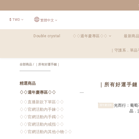
$
TWD
繁體中文
Double crystal
♢♢週年慶專區♢♢
最新商
｜守護系．單品
全部商品
/
｜所有好運手鏈｜
｜所有好運手鏈
精選商品
♢♢週年慶專區♢♢
♢♢直播新款下單區♢♢
週年慶活動
♢♢官網活動內手鍊♢♢
♢♢官網活動內手鐲♢♢
♢♢官網活動內戒指♢♢
♢♢官網活動內其他小物♢♢