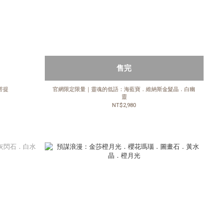
售完
菩提
官網限定限量｜靈魂的低語：海藍寶．維納斯金髮晶．白幽
靈
NT$2,980