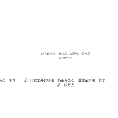
能力會說話：紫鈦晶．紫牙烏．紫水晶
NT$2,780