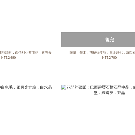
售完
龍晶貔貅．西伯利亞紫龍晶．紫雲母
限量｜墨木：胡桃褐髮晶．黑金超七．灰閃
NT$2,680
NT$2,780