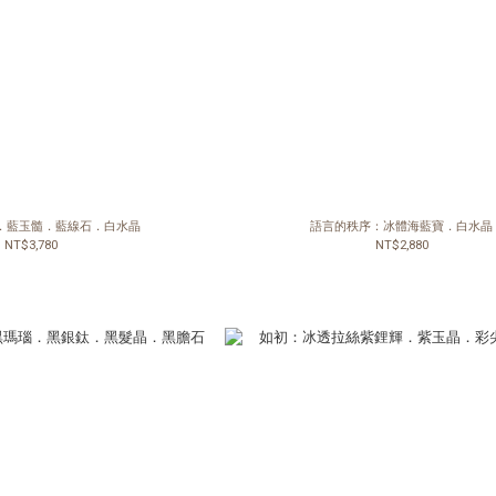
．藍玉髓．藍線石．白水晶
語言的秩序：冰體海藍寶．白水晶
NT$3,780
NT$2,880