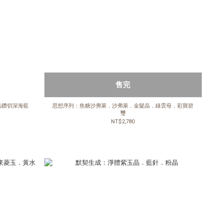
售完
品鑽切深海藍
思想序列：焦糖沙弗萊．沙弗萊．金髮晶．綠雲母．彩寶碧
璽
NT$2,780