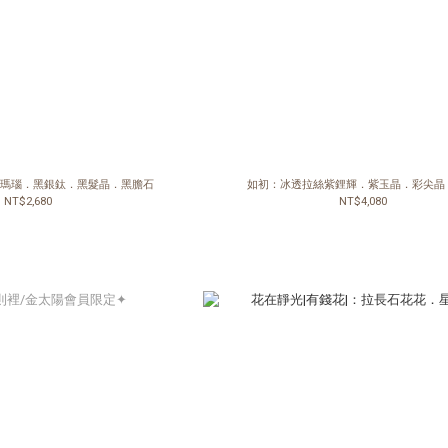
黑瑪瑙．黑銀鈦．黑髮晶．黑膽石
如初：冰透拉絲紫鋰輝．紫玉晶．彩尖晶
NT$2,680
NT$4,080