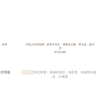
．珍珠
日程之外的收穫：奶茶月光石．透體金太陽．黃水晶．銀月
光
NT$2,380
會員限定款