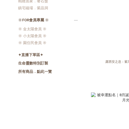
精緻居家．奢石盤
鎮宅磁場．紫晶洞
☼FOR會員專屬 ☼
☼ 金太陽會員 ☼
☼ 小太陽會員 ☼
☼ 園住民會員 ☼
✦直播下單區✦
露西安之息：紫
生命靈數特別訂製
所有商品．點此一覽