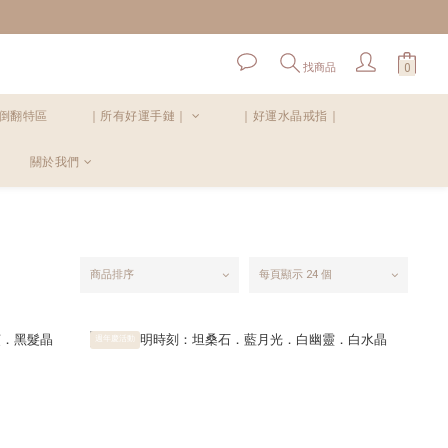
！
找商品
倒翻特區
｜所有好運手鏈｜
｜好運水晶戒指｜
關於我們
商品排序
每頁顯示 24 個
週年慶活動