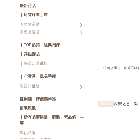
最新商品
｜所有好運手鏈｜
依功效選購
依色系選購
｜TOP熱銷．經典陪伴｜
｜其他飾品｜
｜好運水晶戒指｜
沿著光而行：葡萄石貔
｜守護系．單品手鐲｜
依圈口挑選
賺到翻｜鑽倒翻特區
週年慶活動
鎮宅龍龜
｜所有晶礦周邊｜龍龜．紫晶鎮
等
其他晶礦