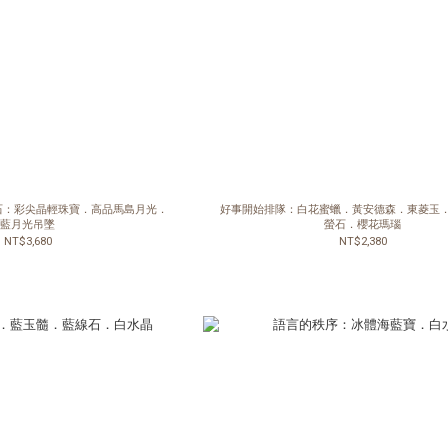
石：彩尖晶輕珠寶．高品馬島月光．
好事開始排隊：白花蜜蠟．黃安德森．東菱玉
藍月光吊墜
螢石．櫻花瑪瑙
NT$3,680
NT$2,380