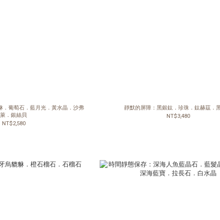
貅．葡萄石．藍月光．黃水晶．沙弗
靜默的屏障：黑銀鈦．珍珠．鈦赫茲．
萊．銀絲貝
NT$3,480
NT$2,580