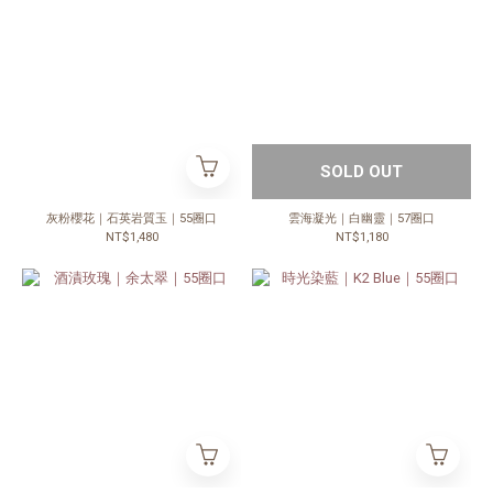
SOLD OUT
灰粉櫻花｜石英岩質玉｜55圈口
雲海凝光｜白幽靈｜57圈口
NT$1,480
NT$1,180