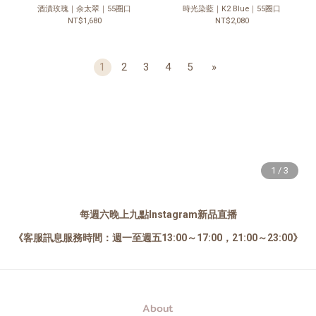
酒漬玫瑰｜余太翠｜55圈口
時光染藍｜K2 Blue｜55圈口
NT$1,680
NT$2,080
1
2
3
4
5
»
每週六晚上九點Instagram新品直播
《客服訊息服務時間：週一至週五13:00～17:00，21:00～23:00》
About