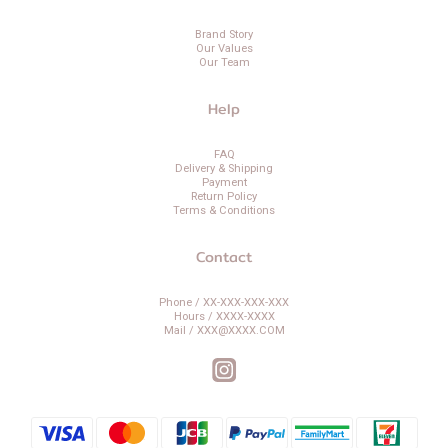
Brand Story
Our Values
Our Team
Help
FAQ
Delivery & Shipping
Payment
Return Policy
Terms & Conditions
Contact
Phone / XX-XXX-XXX-XXX
Hours / XXXX-XXXX
Mail / XXX@XXXX.COM