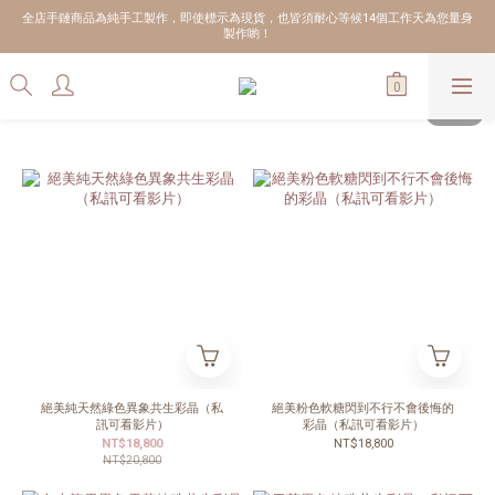
全店手鏈商品為純手工製作，即使標示為現貨，也皆須耐心等候14個工作天為您量身
製作喲！
絕美純天然綠色異象共生彩晶（私
絕美粉色軟糖閃到不行不會後悔的
訊可看影片）
彩晶（私訊可看影片）
NT$18,800
NT$18,800
NT$20,800