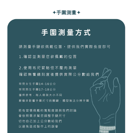
✦手圍測量✦