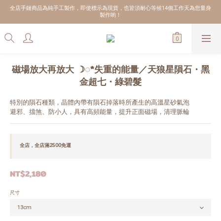
全店手鏈商品為純手工製作，即使標示為現貨，也皆須耐心等候14個工作天為您量身
製作喲！
磁場放大再放大 ☽◌*失重的能量／天狼星隕石・黑
金超七・綠碧髮
特別的隕石種類，晶體內帶有隕石掉落時所產生的高溫星砂氣泡
避邪、擋煞、防小人，具有高頻能量，提升正面磁場，清理脈輪
全店，全店滿2500免運
NT$2,180
尺寸