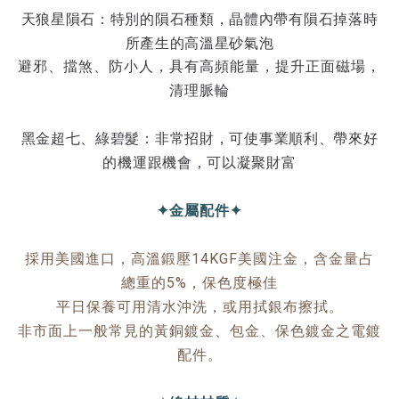
天狼星隕石：
特別的隕石種類，晶體內帶有隕石掉落時
所產生的高溫星砂氣泡
避邪、擋煞、防小人，具有高頻能量，提升正面磁場，
清理脈輪
黑金超七、綠碧髮：
非常招財，可使事業順利、帶來好
的機運跟機會，可以凝聚財富
✦金屬配件✦
採用美國進口，高溫鍛壓14KGF美國注金，含金量占
總重的5%，保色度極佳
平日保養可用清水沖洗，或用拭銀布擦拭。
非市面上一般常見的黃銅鍍金、包金、保色鍍金之電鍍
配件。