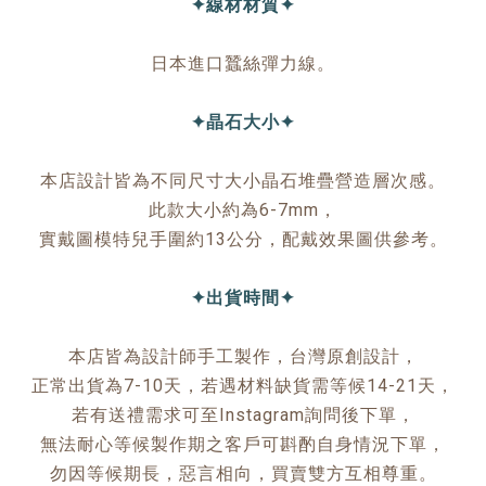
✦線材材質✦
日本進口蠶絲彈力線。
✦晶石大小✦
本店設計皆為不同尺寸大小晶石堆疊營造層次感。
此款大小約為6-7mm，
實戴圖模特兒手圍約13公分，配戴效果圖供參考。
✦出貨時間✦
本店皆為設計師手工製作，台灣原創設計，
正常出貨為7-10天，若遇材料缺貨需等候14-21天，
若有送禮需求可至Instagram詢問後下單，
無法耐心等候製作期之客戶可斟酌自身情況下單，
勿因等候期長，惡言相向，買賣雙方互相尊重。