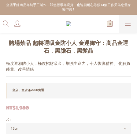
全店手鏈商品為純手工製作，即使標示為現貨，也皆須耐心等候14個工作天為您量身
製作喲！
賭場禁品 超轉運吸金防小人 金運御守：高品金運
石．黑膽石．黑髮晶
極度避邪防小人，極度招財吸金，增強生命力，令人恢復精神、 化解負
能量、改善情緒
全店，全店滿2500免運
NT$1,980
尺寸