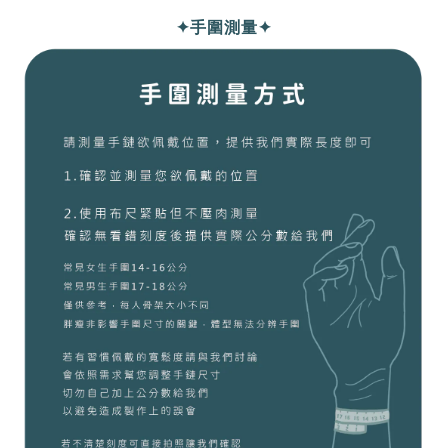
✦手圍測量✦