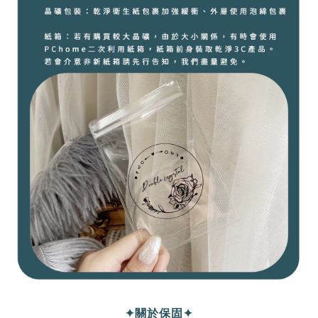
✦關於保固✦