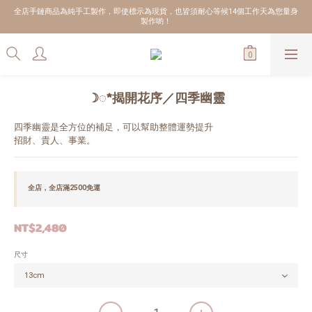
全店手鏈商品為純手工製作，即使標示為現貨，也皆須耐心等候14個工作天為您量身
製作喲！
☽◌*揭開花序／四季幽靈
四季幽靈是全方位的補足，可以幫助整體運勢提升
招財、貴人、事業。
全店，全店滿2500免運
NT$2,480
尺寸