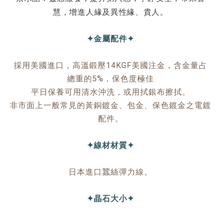
慧，增進人緣及異性緣、貴人。
✦金屬配件✦
採用美國進口，高溫鍛壓14KGF美國注金，含金量占
總重的5%，保色度極佳
平日保養可用清水沖洗，或用拭銀布擦拭。
非市面上一般常見的黃銅鍍金、包金、保色鍍金之電鍍
配件。
✦線材材質✦
日本進口蠶絲彈力線。
✦晶石大小✦