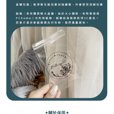
✦關於保固✦