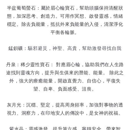
半盆葡萄螢石：
屬於眉心輪寶石，幫助頭腦保持清醒狀
態，加深思考、創造力。可用作冥想、啟發靈感，情緒
穩定。除去負能量，抵抗外來負能量的入侵，清潔淨化
平衡各輪脈。
錳鋇礦：
驅邪避災，神聖、高貴，
幫助激發尋找自我
丹泉：
稀少靈性寶石： 對應眉心輪，協助我們在人生路
途找到靈魂方向，提升與生俱來的潛能、能量。 除此之
外，強大的療癒能量，開啟直覺力、自信心，平復失
望、自卑、負面感受、沮喪。
灰月光：
沉穩、堅定，提高周身頻率，加強對事物的透
視力、洞察力，在印地安人的傳說中，是女神的祝福。
紫水晶：
靈感激發，提升第六感，寧靜安全，帶來智