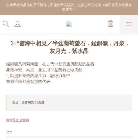
全店手鏈商品為純手工製作，即使標示為現貨，也皆須耐心等候14個工作天為您量身
製作喲！
☽◌*雲海中相見／半盆葡萄螢石．錳鋇礦．丹泉．
灰月光．紫水晶
錳鋇礦又稱紫海膽，在古代中是貴族所配戴的晶石
象徵神聖、高貴，並且用半盆螢石去做搭配
可以提升我們的專注力，記憶力集中
整條手鏈都是智慧的代表
全店，全店滿2500免運
NT$2,280
尺寸